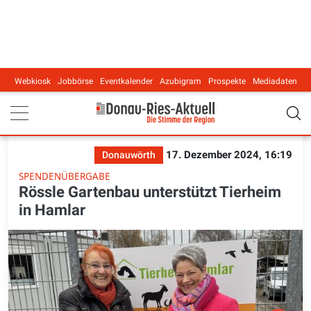
Webkiosk
Jobbörse
Eventkalender
Azubigram
Prospekte
Mediadaten
Main navigation
17. Dezember 2024, 16:19
Donauwörth
SPENDENÜBERGABE
Rössle Gartenbau unterstützt Tierheim
in Hamlar