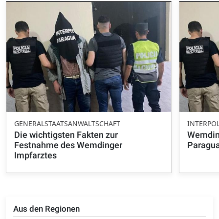
GENERALSTAATSANWALTSCHAFT
INTERPO
Die wichtigsten Fakten zur
Wemding
Festnahme des Wemdinger
Paragu
Impfarztes
Aus den Regionen