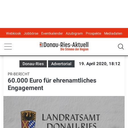
Webkiosk
Jobbörse
Eventkalender
Azubigram
Prospekte
Mediadaten
Main navigation
19. April 2020, 18:12
Donau-Ries
Advertorial
PR-BERICHT
60.000 Euro für ehrenamtliches
Engagement