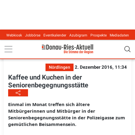
Webkiosk
Jobbörse
Eventkalender
Azubigram
Prospekte
Mediadaten
Main navigation
2. Dezember 2016, 11:34
Nördlingen
Kaffee und Kuchen in der
Seniorenbegegnungsstätte
Einmal im Monat treffen sich ältere
Mitbürgerinnen und Mitbürger in der
Seniorenbegegnungsstätte in der Polizeigasse zum
gemütlichen Beisammensein.