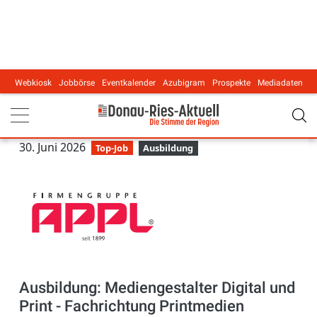
Webkiosk
Jobbörse
Eventkalender
Azubigram
Prospekte
Mediadaten
Main navigation
30. Juni 2026
Top-Job
Ausbildung
Ausbildung: Mediengestalter Digital und
Print - Fachrichtung Printmedien