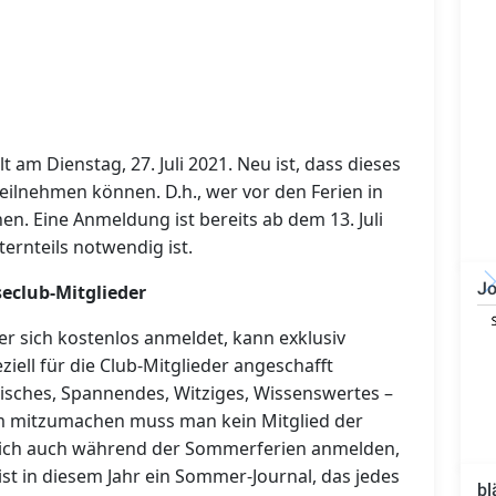
t am Dienstag, 27. Juli 2021. Neu ist, dass dieses
 teilnehmen können. D.h., wer vor den Ferien in
chen.
Eine Anmeldung ist bereits ab dem 13. Juli
ternteils notwendig ist.
Jo
eclub-Mitglieder
Technischer Leiter -
er sich kostenlos anmeldet, kann exklusiv
Bauleiter (m/w/d)
iell für die Club-Mitglieder angeschafft
isches, Spannendes, Witziges, Wissenswertes –
 Um mitzumachen muss man kein Mitglied der
 sich auch während der Sommerferien anmelden,
ist in diesem Jahr ein Sommer-Journal, das jedes
bl