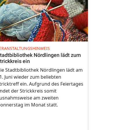
VORLESESTUN
ERANSTALTUNGSHINWEIS
„Marktlausch
tadtbibliothek Nördlingen lädt zum
Stadtbiblio
trickkreis ein
Am Samstag, 
ie Stadtbibliothek Nördlingen lädt am
alle Kinder a
1. Juni wieder zum beliebten
11:30 Uhr zu
tricktreff ein. Aufgrund des Feiertages
Vorlesezeit i
indet der Strickkreis somit
Nördlingen 
usnahmsweise am zweiten
onnerstag im Monat statt.