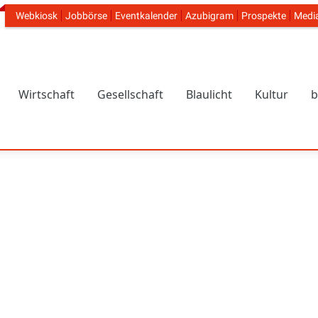
Webkiosk
Jobbörse
Eventkalender
Azubigram
Prospekte
Medi
Header Navigation
Wirtschaft
Gesellschaft
Blaulicht
Kultur
b