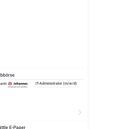
bbörse
IT-Administrator (m/w/d)
Ste
Woh
Se
ättle E-Paper