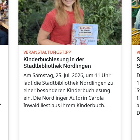
VERANSTALTUNGSTIPP
V
Kinderbuchlesung in der
S
Stadtbibliothek Nördlingen
S
Am Samstag, 25. Juli 2026, um 11 Uhr
D
lädt die Stadtbibliothek Nördlingen zu
1
einer besonderen Kinderbuchlesung
S
ein. Die Nördlinger Autorin Carola
f
r
Inwald liest aus ihrem Kinderbuch.
a
D