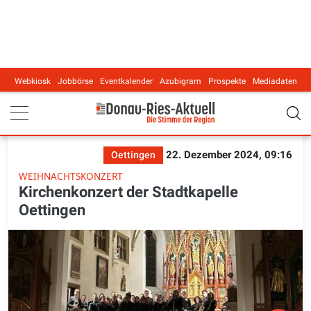
Webkiosk
Jobbörse
Eventkalender
Azubigram
Prospekte
Mediadaten
Main navigation
22. Dezember 2024, 09:16
Oettingen
WEIHNACHTSKONZERT
Kirchenkonzert der Stadtkapelle
Oettingen