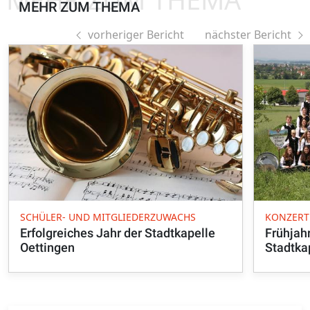
MEHR ZUM THEMA
vorheriger Bericht
nächster Bericht
SCHÜLER- UND MITGLIEDERZUWACHS
KONZERT
Erfolgreiches Jahr der Stadtkapelle
Frühjah
Oettingen
Stadtka