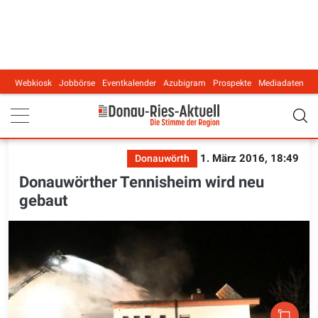
Webkiosk
Jobbörse
Eventkalender
Azubigram
Prospekte
Mediadaten
Main navigation
1. März 2016, 18:49
Donauwörth
Donauwörther Tennisheim wird neu
gebaut