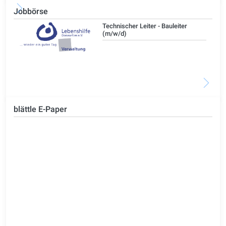
Jobbörse
/d)
Technischer Leiter - Bauleiter
(m/w/d)
blättle E-Paper