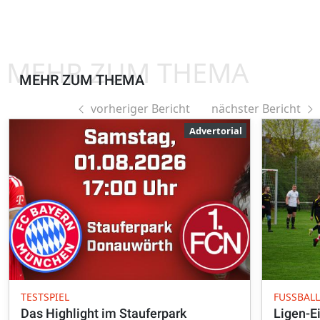
MEHR ZUM THEMA
MEHR ZUM THEMA
vorheriger Bericht
nächster Bericht
Advertorial
TESTSPIEL
FUSSBALL
Das Highlight im Stauferpark
Ligen-Ei