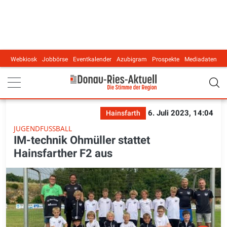
Webkiosk
Jobbörse
Eventkalender
Azubigram
Prospekte
Mediadaten
Main navigation
6. Juli 2023, 14:04
Hainsfarth
JUGENDFUSSBALL
IM-technik Ohmüller stattet
Hainsfarther F2 aus