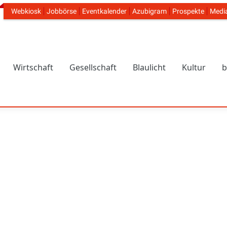
Webkiosk
Jobbörse
Eventkalender
Azubigram
Prospekte
Medi
Header Navigation
Wirtschaft
Gesellschaft
Blaulicht
Kultur
b