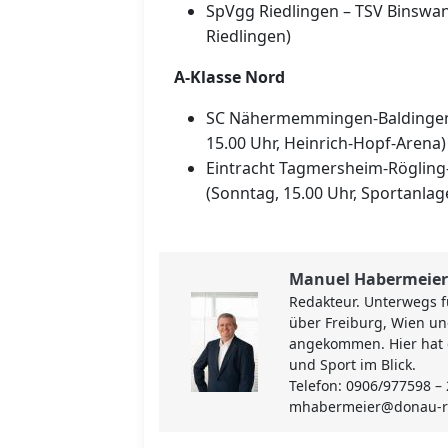
SpVgg Riedlingen – TSV Binswan
Riedlingen)
A-Klasse Nord
SC Nähermemmingen-Baldingen
15.00 Uhr, Heinrich-Hopf-Arena)
Eintracht Tagmersheim-Röglin
(Sonntag, 15.00 Uhr, Sportanla
Manuel Habermeier
Redakteur. Unterwegs fü
über Freiburg, Wien u
angekommen. Hier hat e
und Sport im Blick.
Telefon: 0906/977598 –
mhabermeier@donau-rie