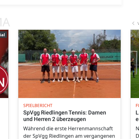
MA
ial
SPIELBERICHT
F
SpVgg Riedlingen Tennis: Damen
L
und Herren 2 überzeugen
e
Während die erste Herrenmannschaft
N
der SpVgg Riedlingen am vergangenen
D