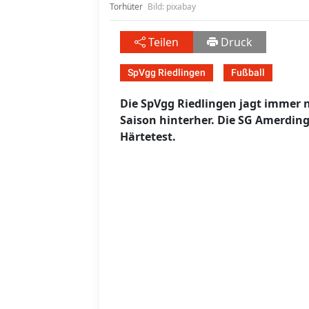
Torhüter
Bild: pixabay
Teilen
Druck
SpVgg Riedlingen
Fußball
Die SpVgg Riedlingen jagt immer
Saison hinterher. Die SG Amerdin
Härtetest.