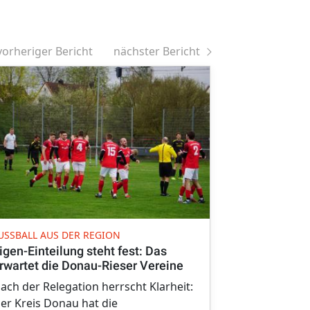
vorheriger Bericht
nächster Bericht
MEISTERSCHA
USSBALL AUS DER REGION
B-Juniorin
igen-Einteilung steht fest: Das
Titel-Hattri
rwartet die Donau-Rieser Vereine
Bereits eine
ach der Relegation herrscht Klarheit:
dürfen die B
er Kreis Donau hat die