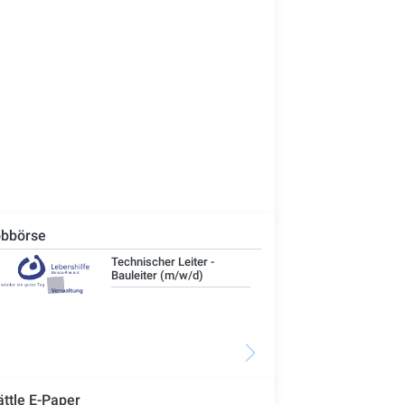
bbörse
Technischer Leiter -
IT-
Bauleiter (m/w/d)
ättle E-Paper