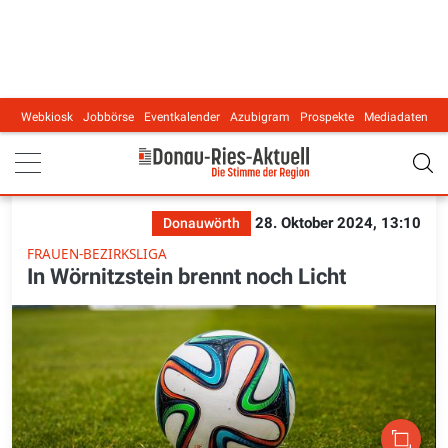
Webkiosk
Jobbörse
Eventkalender
Azubigram
Prospekte
Mediadaten
Main navigation
28. Oktober 2024, 13:10
Donauwörth
FRAUEN-BEZIRKSLIGA
In Wörnitzstein brennt noch Licht