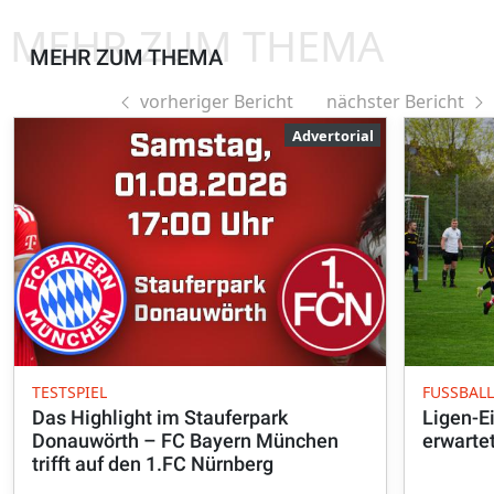
MEHR ZUM THEMA
MEHR ZUM THEMA
vorheriger Bericht
nächster Bericht
Advertorial
TESTSPIEL
FUSSBALL
Das Highlight im Stauferpark
Ligen-Ei
Donauwörth – FC Bayern München
erwarte
trifft auf den 1.FC Nürnberg