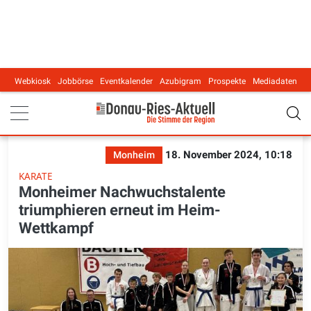
Webkiosk
Jobbörse
Eventkalender
Azubigram
Prospekte
Mediadaten
Main navigation
18. November 2024, 10:18
Monheim
KARATE
Monheimer Nachwuchstalente
triumphieren erneut im Heim-
Wettkampf