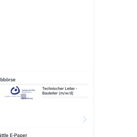
bbörse
Technischer Leiter -
IT-
Bauleiter (m/w/d)
ättle E-Paper