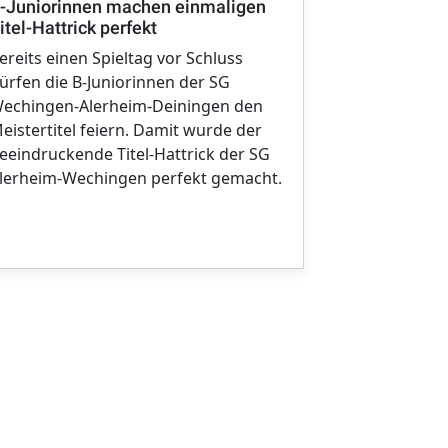
Erste Mannsc
-Juniorinnen machen einmaligen
Bezirksober
itel-Hattrick perfekt
Im entscheid
ereits einen Spieltag vor Schluss
Meisterschaf
ürfen die B-Juniorinnen der SG
Wechingen/A
echingen-Alerheim-Deiningen den
Heimspiel-D
eistertitel feiern. Damit wurde der
Maihingen/D
eeindruckende Titel-Hattrick der SG
Frauenmanns
lerheim-Wechingen perfekt gemacht.
verdienten S