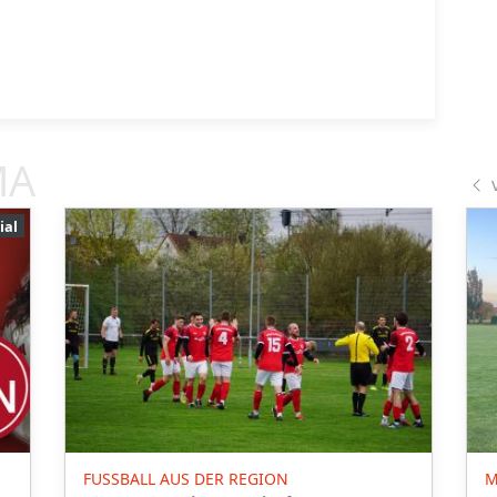
MA
ial
FUSSBALL AUS DER REGION
M