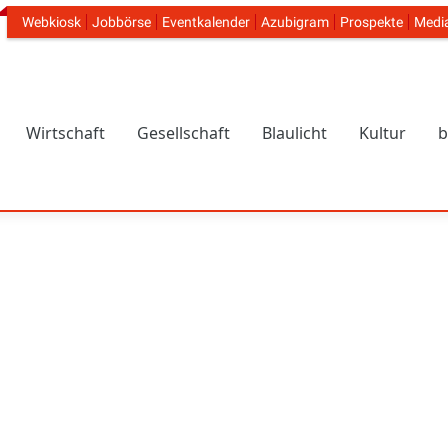
Webkiosk
Jobbörse
Eventkalender
Azubigram
Prospekte
Medi
Header Navigation
Wirtschaft
Gesellschaft
Blaulicht
Kultur
b