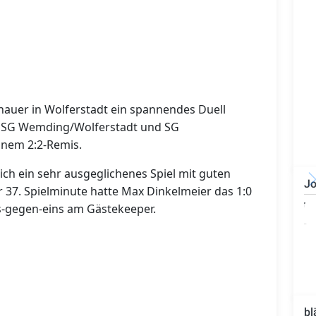
uer in Wolferstadt ein spannendes Duell
e SG Wemding/Wolferstadt und SG
nem 2:2-Remis.
 sich ein sehr ausgeglichenes Spiel mit guten
Jo
r 37. Spielminute hatte Max Dinkelmeier das 1:0
Bauzeichner/Bautechniker
ns-gegen-eins am Gästekeeper.
(m/w/d)
bl