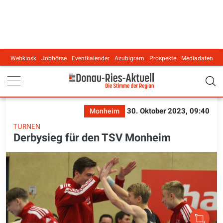
Webkiosk
Jobbörse
Eventkalender
Azubigram
Prospekte
Mediadaten
Main navigation
30. Oktober 2023, 09:40
Monheim
TURNEN
Derbysieg für den TSV Monheim