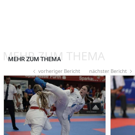
MEHR ZUM THEMA
MEHR ZUM THEMA
vorheriger Bericht
nächster Bericht