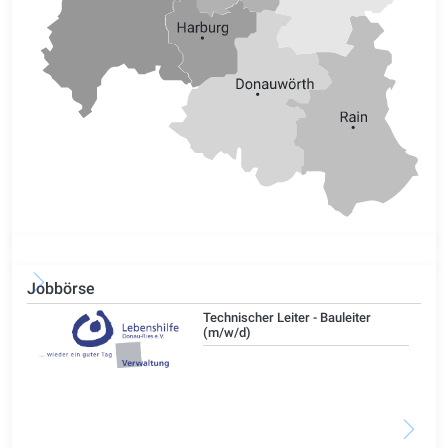
Jobbörse
/d)
Technischer Leiter - Bauleiter
(m/w/d)