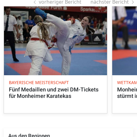
vorheriger Bericht
nächster Bericht
BAYERISCHE MEISTERSCHAFT
WETTKAM
Fünf Medaillen und zwei DM-Tickets
Monhei
für Monheimer Karatekas
stürmt i
Aus den Regionen