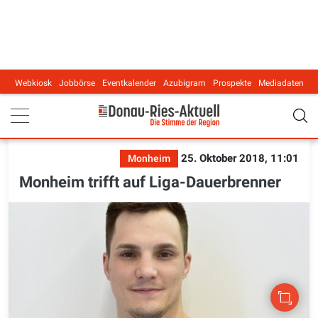
Webkiosk
Jobbörse
Eventkalender
Azubigram
Prospekte
Mediadaten
Main navigation
25. Oktober 2018, 11:01
Monheim
Monheim trifft auf Liga-Dauerbrenner