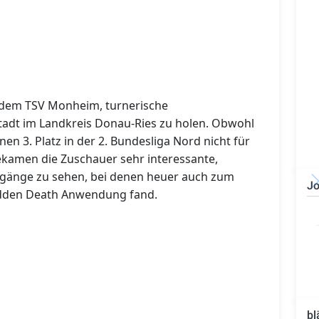
s dem TSV Monheim, turnerische
Stadt im Landkreis Donau-Ries zu holen. Obwohl
en 3. Platz in der 2. Bundesliga Nord nicht für
 bekamen die Zuschauer sehr interessante,
gänge zu sehen, bei denen heuer auch zum
Jo
udden Death Anwendung fand.
Bauzeichner/Bautechniker
(m/w/d)
bl