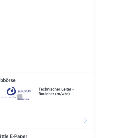
bbörse
Technischer Leiter -
IT-
Bauleiter (m/w/d)
ättle E-Paper