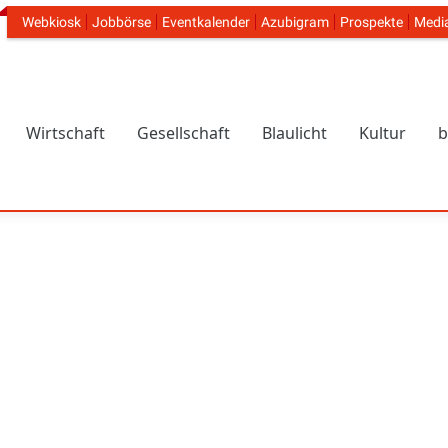
Webkiosk
Jobbörse
Eventkalender
Azubigram
Prospekte
Medi
Header Navigation
Wirtschaft
Gesellschaft
Blaulicht
Kultur
b