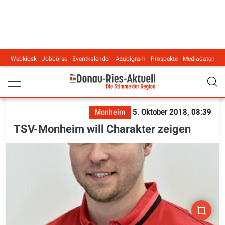
Webkiosk
Jobbörse
Eventkalender
Azubigram
Prospekte
Mediadaten
Main navigation
5. Oktober 2018, 08:39
Monheim
TSV-Monheim will Charakter zeigen