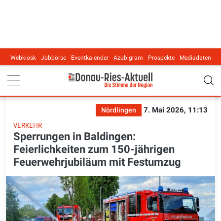
Webkiosk
Jobbörse
Eventkalender
Azubigram
Prospekte
Mediadaten
Main navigation
7. Mai 2026, 11:13
Nördlingen
VERKEHR
Sperrungen in Baldingen:
Feierlichkeiten zum 150-jährigen
Feuerwehrjubiläum mit Festumzug