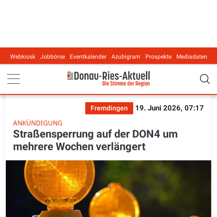
Webkiosk
Jobbörse
Eventkalender
Azubigram
Prospekte
Mediadaten
Main navigation
19. Juni 2026, 07:17
Fremdingen
ANKÜNDIGUNG
Straßensperrung auf der DON4 um
mehrere Wochen verlängert