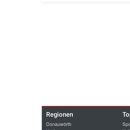
Regionen
To
Donauwörth
Spo