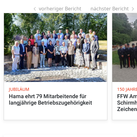
vorheriger Bericht
nächster Bericht
JUBILÄUM
150 JAH
Hama ehrt 79 Mitarbeitende für
FFW Ame
langjährige Betriebszugehörigkeit
Schirmh
Zeichen