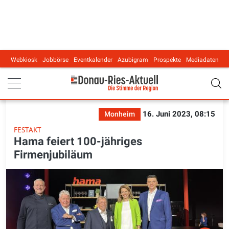
Webkiosk
Jobbörse
Eventkalender
Azubigram
Prospekte
Mediadaten
Main navigation
16. Juni 2023, 08:15
Monheim
FESTAKT
Hama feiert 100-jähriges
Firmenjubiläum