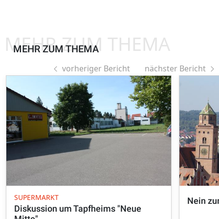
MEHR ZUM THEMA
MEHR ZUM THEMA
vorheriger Bericht
nächster Bericht
SUPERMARKT
Nein zu
Diskussion um Tapfheims "Neue
Mitte"