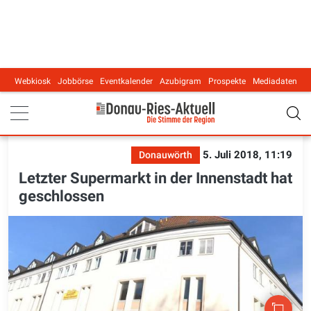
Webkiosk
Jobbörse
Eventkalender
Azubigram
Prospekte
Mediadaten
Main navigation
5. Juli 2018, 11:19
Donauwörth
Letzter Supermarkt in der Innenstadt hat
geschlossen