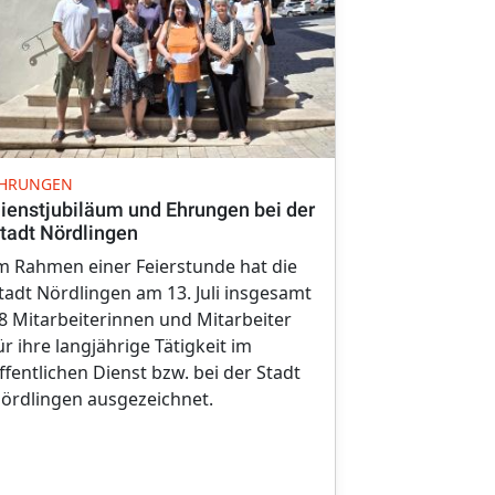
PREISVERLEI
HRUNGEN
Ehrenamtspr
ienstjubiläum und Ehrungen bei der
„Zum Friedh
tadt Nördlingen
Innerhalb v
m Rahmen einer Feierstunde hat die
entstand aus
tadt Nördlingen am 13. Juli insgesamt
Dieses steht
8 Mitarbeiterinnen und Mitarbeiter
ebenso wie 
ür ihre langjährige Tätigkeit im
ergänzt den F
ffentlichen Dienst bzw. bei der Stadt
um einen Or
ördlingen ausgezeichnet.