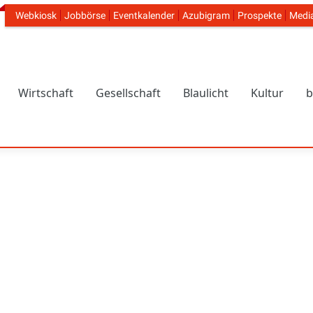
Webkiosk
Jobbörse
Eventkalender
Azubigram
Prospekte
Medi
Header Navigation
Wirtschaft
Gesellschaft
Blaulicht
Kultur
b