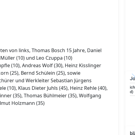
inten von links, Thomas Bosch 15 Jahre, Daniel
 Müller (10) und Leo Czuppa (10)
pfle (10), Andreas Wolf (30), Heinz Kisslinger
rkorn (25), Bernd Schülein (25), sowie
Jo
hürer und Werkleiter Sebastian Jürgens
e (10), Klaus Dieter Juhls (45), Heinz Rehle (40),
Bauzeichner/Bautechniker
(m/w/d)
inner (35), Thomas Bühlmeier (35), Wolfgang
Helmut Holzmann (35)
bl