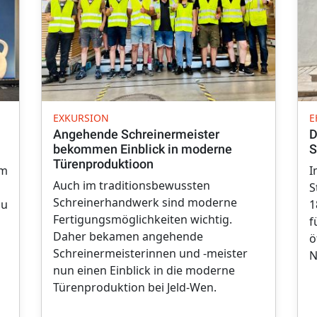
EXKURSION
E
Angehende Schreinermeister
D
bekommen Einblick in moderne
S
Türenproduktioon
um
I
Auch im traditionsbewussten
S
Schreinerhandwerk sind moderne
au
1
Fertigungsmöglichkeiten wichtig.
f
Daher bekamen angehende
ö
Schreinermeisterinnen und -meister
N
nun einen Einblick in die moderne
Türenproduktion bei Jeld-Wen.