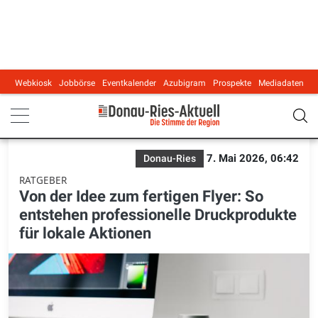
Webkiosk
Jobbörse
Eventkalender
Azubigram
Prospekte
Mediadaten
Main navigation
7. Mai 2026, 06:42
Donau-Ries
RATGEBER
Von der Idee zum fertigen Flyer: So
entstehen professionelle Druckprodukte
für lokale Aktionen