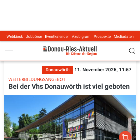
Webkiosk
Jobbörse
Eventkalender
Azubigram
Prospekte
Mediadaten
Main navigation
11. November 2025, 11:57
Donauwörth
WEITERBILDUNGSANGEBOT
Bei der Vhs Donauwörth ist viel geboten