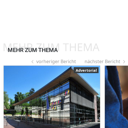
MEHR ZUM THEMA
MEHR ZUM THEMA
vorheriger Bericht
nächster Bericht
Advertorial