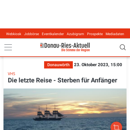
Webkiosk
Jobbörse
Eventkalender
Azubigram
Prospekte
Mediadaten
Main navigation
23. Oktober 2023, 15:00
Donauwörth
VHS
Die letzte Reise - Sterben für Anfänger