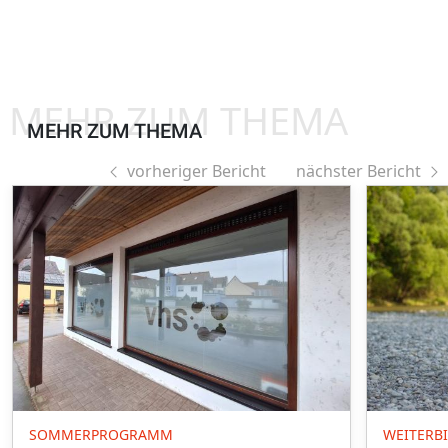
MEHR ZUM THEMA
MEHR ZUM THEMA
vorheriger Bericht
nächster Bericht
SOMMERPROGRAMM
WEITERB