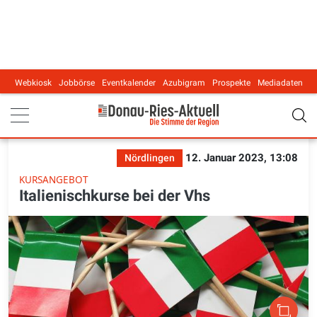
Webkiosk
Jobbörse
Eventkalender
Azubigram
Prospekte
Mediadaten
Main navigation
12. Januar 2023, 13:08
Nördlingen
KURSANGEBOT
Italienischkurse bei der Vhs