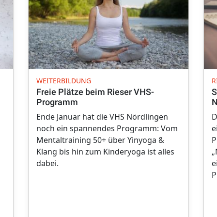
WEITERBILDUNG
R
Freie Plätze beim Rieser VHS-
S
Programm
N
Ende Januar hat die VHS Nördlingen
D
noch ein spannendes Programm: Vom
e
Mentaltraining 50+ über Yinyoga &
P
Klang bis hin zum Kinderyoga ist alles
„
dabei.
e
P