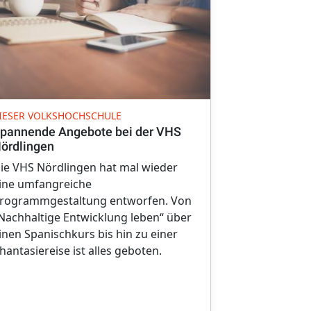
KINOFILM MI
IESER VOLKSHOCHSCHULE
Dokumentarf
pannende Angebote bei der VHS
ördlingen
Der Bund Nat
ie VHS Nördlingen hat mal wieder
Ortsgruppe 
ine umfangreiche
Nördlingen-
rogrammgestaltung entworfen. Von
Dienstag, de
Nachhaltige Entwicklung leben“ über
Kinofilm "Hol
inen Spanischkurs bis hin zu einer
Nördlingen.
hantasiereise ist alles geboten.