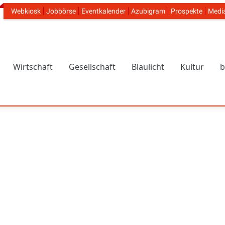
Webkiosk
Jobbörse
Eventkalender
Azubigram
Prospekte
Medi
Header Navigation
Wirtschaft
Gesellschaft
Blaulicht
Kultur
b