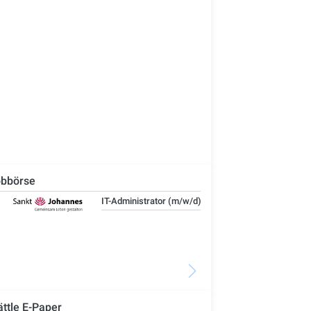
bbörse
IT-Administrator (m/w/d)
Ste
Woh
Se
ättle E-Paper