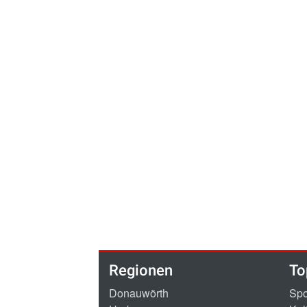
Regionen
To
Donauwörth
Spo