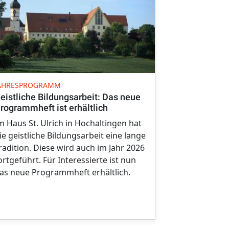
VERANSTALT
AHRESPROGRAMM
Großes Inte
eistliche Bildungsarbeit: Das neue
„Geduldig b
rogrammheft ist erhältlich
Umgang mi
m Haus St. Ulrich in Hochaltingen hat
Mit 37 Teil
ie geistliche Bildungsarbeit eine lange
zum Thema 
radition. Diese wird auch im Jahr 2026
Haus der Kir
ortgeführt. Für Interessierte ist nun
besucht als 
as neue Programmheft erhältlich.