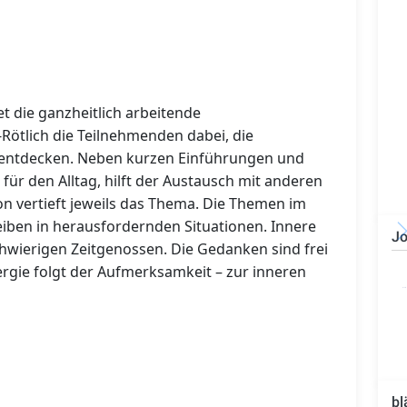
t die ganzheitlich arbeitende
-Rötlich die Teilnehmenden dabei, die
u entdecken. Neben kurzen Einführungen und
ür den Alltag, hilft der Austausch mit anderen
on vertieft jeweils das Thema. Die Themen im
leiben in herausfordernden Situationen. Innere
Jo
wierigen Zeitgenossen. Die Gedanken sind frei
Bauzeichner/Bautechniker
ergie folgt der Aufmerksamkeit – zur inneren
(m/w/d)
bl