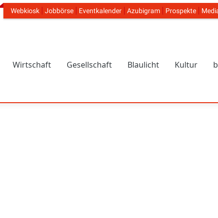
Webkiosk
Jobbörse
Eventkalender
Azubigram
Prospekte
Medi
Header Navigation
Wirtschaft
Gesellschaft
Blaulicht
Kultur
b