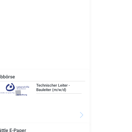
bbörse
Technischer Leiter -
IT-
Bauleiter (m/w/d)
ättle E-Paper