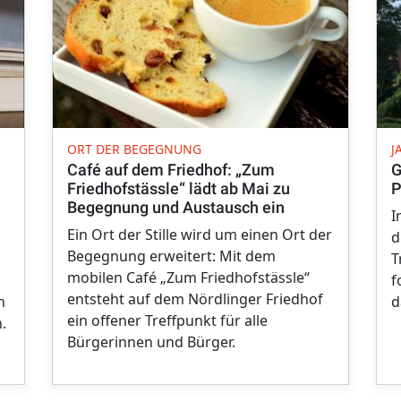
ORT DER BEGEGNUNG
J
Café auf dem Friedhof: „Zum
G
Friedhofstässle“ lädt ab Mai zu
P
Begegnung und Austausch ein
I
Ein Ort der Stille wird um einen Ort der
d
Begegnung erweitert: Mit dem
T
mobilen Café „Zum Friedhofstässle“
f
entsteht auf dem Nördlinger Friedhof
n
d
ein offener Treffpunkt für alle
.
Bürgerinnen und Bürger.