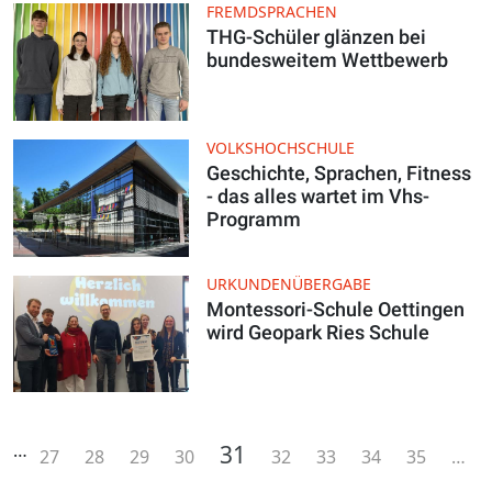
FREMDSPRACHEN
THG-Schüler glänzen bei
bundesweitem Wettbewerb
VOLKSHOCHSCHULE
Geschichte, Sprachen, Fitness
- das alles wartet im Vhs-
Programm
URKUNDENÜBERGABE
Montessori-Schule Oettingen
wird Geopark Ries Schule
Seitennummerierung
…
Aktuelle Seite
31
rst
‹ Previous
Page
Page
Page
Page
Page
Page
Page
Page
27
28
29
30
32
33
34
35
…