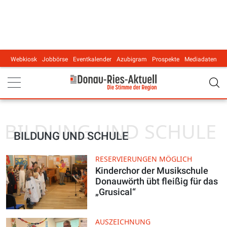
Webkiosk
Jobbörse
Eventkalender
Azubigram
Prospekte
Mediadaten
Main navigation
BILDUNG UND SCHULE
BILDUNG UND SCHULE
RESERVIERUNGEN MÖGLICH
Kinderchor der Musikschule
Donauwörth übt fleißig für das
„Grusical“
AUSZEICHNUNG