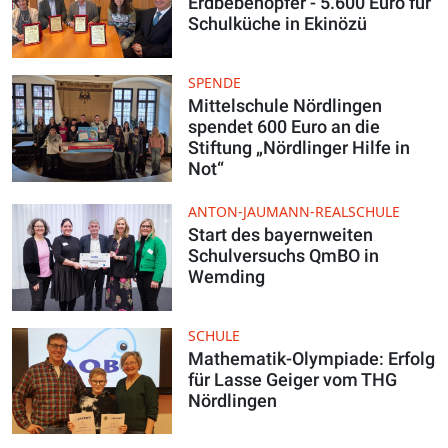
Erdbebenopfer - 5.600 Euro für
Schulküche in Ekinözü
SPENDE
Mittelschule Nördlingen
spendet 600 Euro an die
Stiftung „Nördlinger Hilfe in
Not“
ANTON-JAUMANN-REALSCHULE
Start des bayernweiten
Schulversuchs QmBO in
Wemding
SCHULE
Mathematik-Olympiade: Erfolg
für Lasse Geiger vom THG
Nördlingen