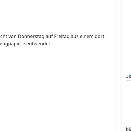
cht von Donnerstag auf Freitag aus einem dort
zeugpapiere entwendet.
Jo
Technischer Leiter -
Bauleiter (m/w/d)
bl