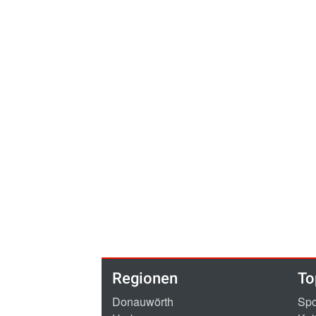
Regionen
To
Donauwörth
Spo