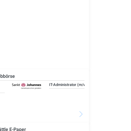
bbörse
IT-Administrator (m/w/d)
Ste
Woh
Se
ättle E-Paper