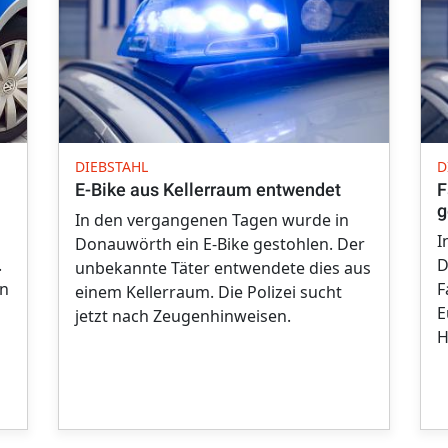
DIEBSTAHL
D
E-Bike aus Kellerraum entwendet
F
g
In den vergangenen Tagen wurde in
I
Donauwörth ein E-Bike gestohlen. Der
.
D
unbekannte Täter entwendete dies aus
in
F
einem Kellerraum. Die Polizei sucht
E
jetzt nach Zeugenhinweisen.
H