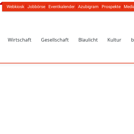
Webkiosk
Jobbörse
Eventkalender
Azubigram
Prospekte
Medi
Header Navigation
Wirtschaft
Gesellschaft
Blaulicht
Kultur
b