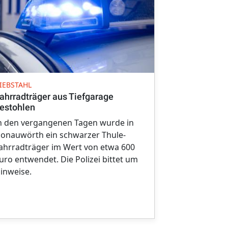
DIEBSTAHL
IEBSTAHL
Werkzeug v
ahrradträger aus Tiefgarage
gestohlen
estohlen
In den verg
n den vergangenen Tagen wurde in
dem Gelände
onauwörth ein schwarzer Thule-
mehrere Wer
ahrradträger im Wert von etwa 600
uro entwendet. Die Polizei bittet um
inweise.