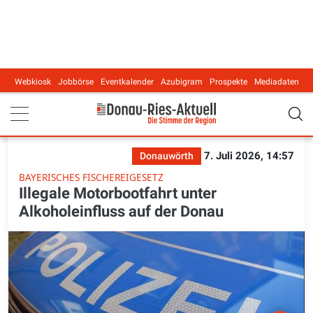
Webkiosk
Jobbörse
Eventkalender
Azubigram
Prospekte
Mediadaten
Main navigation
7. Juli 2026, 14:57
Donauwörth
BAYERISCHES FISCHEREIGESETZ
Illegale Motorbootfahrt unter
Alkoholeinfluss auf der Donau