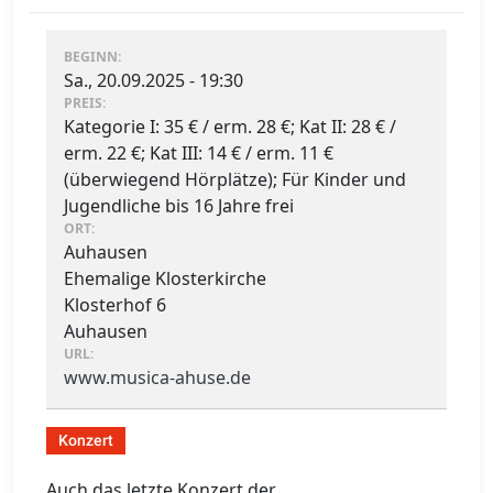
BEGINN:
Sa., 20.09.2025 - 19:30
PREIS:
Kategorie I: 35 € / erm. 28 €; Kat II: 28 € /
erm. 22 €; Kat III: 14 € / erm. 11 €
(überwiegend Hörplätze); Für Kinder und
Jugendliche bis 16 Jahre frei
ORT:
Auhausen
Ehemalige Klosterkirche
Klosterhof 6
Auhausen
URL:
www.musica-ahuse.de
Konzert
Auch das letzte Konzert der