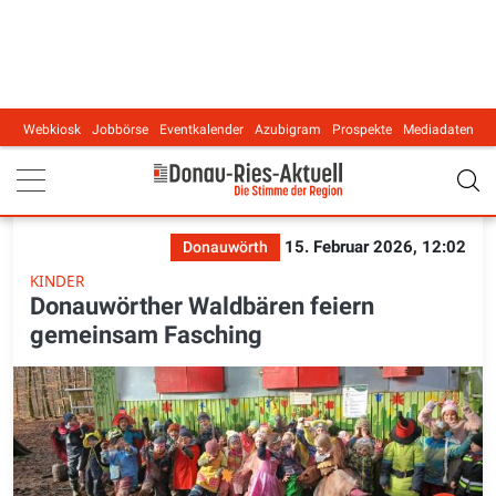
Webkiosk
Jobbörse
Eventkalender
Azubigram
Prospekte
Mediadaten
Main navigation
15. Februar 2026, 12:02
Donauwörth
KINDER
Donauwörther Waldbären feiern
gemeinsam Fasching