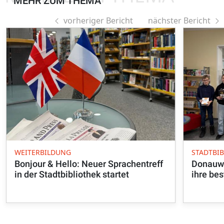
MEHR ZUM THEMA
vorheriger Bericht
nächster Bericht
WEITERBILDUNG
STADTBI
Bonjour & Hello: Neuer Sprachentreff
Donauwö
in der Stadtbibliothek startet
ihre be