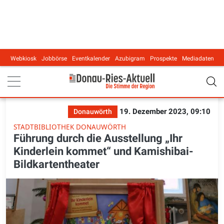
Webkiosk
Jobbörse
Eventkalender
Azubigram
Prospekte
Mediadaten
Main navigation
19. Dezember 2023, 09:10
Donauwörth
STADTBIBLIOTHEK DONAUWÖRTH
Führung durch die Ausstellung „Ihr
Kinderlein kommet“ und Kamishibai-
Bildkartentheater