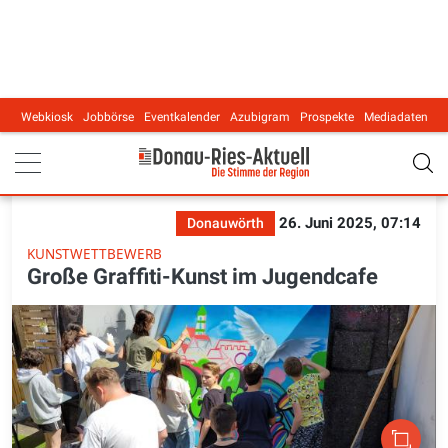
Webkiosk
Jobbörse
Eventkalender
Azubigram
Prospekte
Mediadaten
Main navigation
26. Juni 2025, 07:14
Donauwörth
KUNSTWETTBEWERB
Große Graffiti-Kunst im Jugendcafe