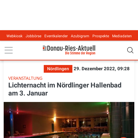
Webkiosk
Jobbörse
Eventkalender
Azubigram
Prospekte
Mediadaten
Main navigation
29. Dezember 2022, 09:28
Nördlingen
VERANSTALTUNG
Lichternacht im Nördlinger Hallenbad
am 3. Januar