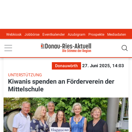
Webkiosk
Jobbörse
Eventkalender
Azubigram
Prospekte
Mediadaten
Main navigation
27. Juni 2025, 14:03
Donauwörth
UNTERSTÜTZUNG
Kiwanis spenden an Förderverein der
Mittelschule