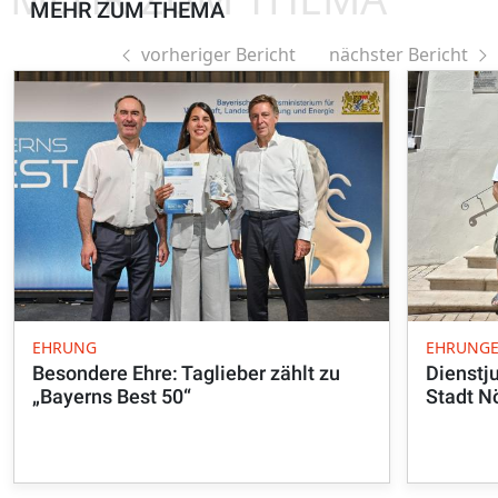
MEHR ZUM THEMA
vorheriger Bericht
nächster Bericht
EHRUNG
EHRUNG
Besondere Ehre: Taglieber zählt zu
Dienstj
„Bayerns Best 50“
Stadt N