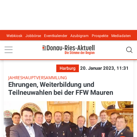
Webkiosk
Jobbörse
Eventkalender
Azubigram
Prospekte
Mediadaten
Main navigation
20. Januar 2023, 11:31
Harburg
JAHRESHAUPTVERSAMMLUNG
Ehrungen, Weiterbildung und
Teilneuwahlen bei der FFW Mauren