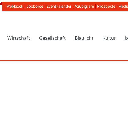
Webkiosk
Jobbörse
Eventkalender
Azubigram
Prospekte
Medi
Header Navigation
Wirtschaft
Gesellschaft
Blaulicht
Kultur
b