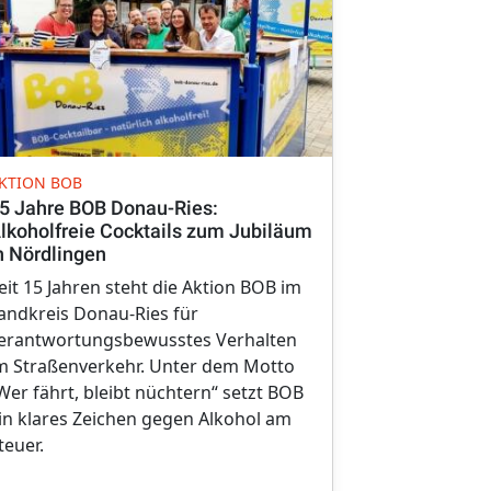
JUBILÄUM
KTION BOB
10 Jahre Ha
5 Jahre BOB Donau-Ries:
großes Jubi
lkoholfreie Cocktails zum Jubiläum
Workshops 
n Nördlingen
Die Harmonik
eit 15 Jahren steht die Aktion BOB im
10-jähriges 
andkreis Donau-Ries für
Musikbegeist
erantwortungsbewusstes Verhalten
an der Stei
m Straßenverkehr. Unter dem Motto
herzlich zu
Wer fährt, bleibt nüchtern“ setzt BOB
Samstag, 27. 
in klares Zeichen gegen Alkohol am
teuer.