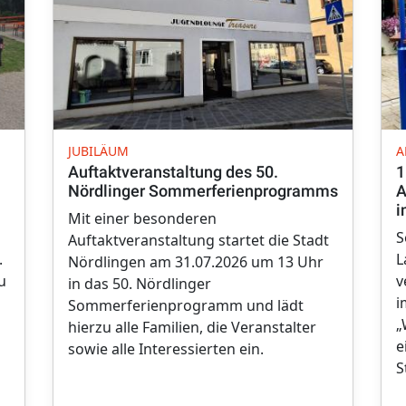
JUBILÄUM
A
Auftaktveranstaltung des 50.
1
Nördlinger Sommerferienprogramms
A
i
Mit einer besonderen
S
Auftaktveranstaltung startet die Stadt
.
L
Nördlingen am 31.07.2026 um 13 Uhr
u
v
in das 50. Nördlinger
i
Sommerferienprogramm und lädt
„
hierzu alle Familien, die Veranstalter
e
sowie alle Interessierten ein.
S