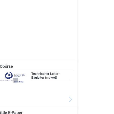
bbörse
Technischer Leiter -
IT-
Bauleiter (m/w/d)
ättle E-Paper