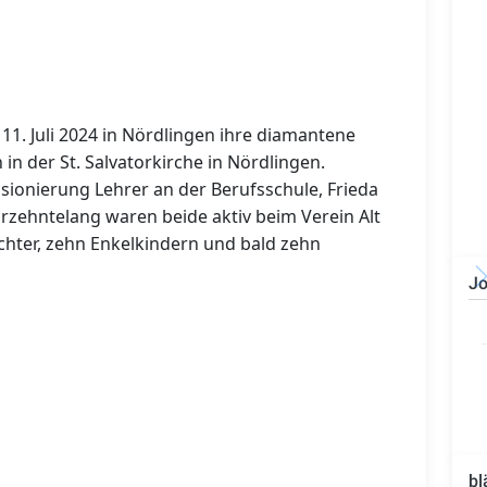
1. Juli 2024 in Nördlingen ihre diamantene
 in der St. Salvatorkirche in Nördlingen.
sionierung Lehrer an der Berufsschule, Frieda
hrzehntelang waren beide aktiv beim Verein Alt
öchter, zehn Enkelkindern und bald zehn
Jo
Bauzeichner/Bautechniker
(m/w/d)
bl