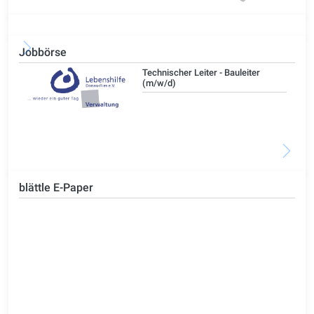
Jobbörse
/d)
Technischer Leiter - Bauleiter
(m/w/d)
blättle E-Paper