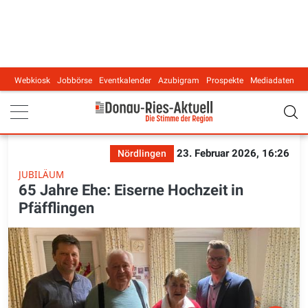
Webkiosk
Jobbörse
Eventkalender
Azubigram
Prospekte
Mediadaten
Main navigation
23. Februar 2026, 16:26
Nördlingen
JUBILÄUM
65 Jahre Ehe: Eiserne Hochzeit in
Pfäfflingen