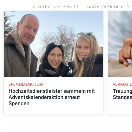
vorheriger Bericht
nächster Bericht
SPENDENAKTION
VERMÄH
Hochzeitsdienstleister sammeln mit
Trauung
Adventskalenderaktion erneut
Standes
Spenden