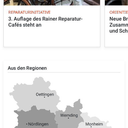
REPARATURINITIATIVE
ORIENTI
3. Auflage des Rainer Reparatur-
Neue Br
Cafés steht an
Zusamme
und Sch
Aus den Regionen