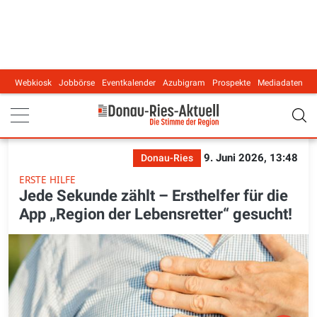
Webkiosk
Jobbörse
Eventkalender
Azubigram
Prospekte
Mediadaten
Main navigation
9. Juni 2026, 13:48
Donau-Ries
ERSTE HILFE
Jede Sekunde zählt – Ersthelfer für die
App „Region der Lebensretter“ gesucht!