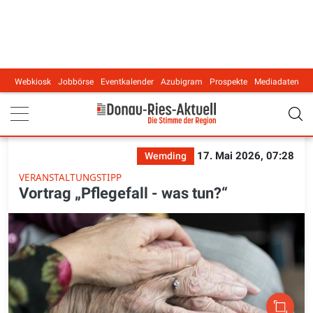
Webkiosk
Jobbörse
Eventkalender
Azubigram
Prospekte
Mediadaten
Main navigation
17. Mai 2026, 07:28
Wemding
VERANSTALTUNGSTIPP
Vortrag „Pflegefall - was tun?“