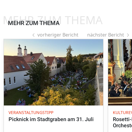
MEHR ZUM THEMA
MEHR ZUM THEMA
vorheriger Bericht
nächster Bericht
VERANSTALTUNGSTIPP
KULTURE
Picknick im Stadtgraben am 31. Juli
Rosetti
Orchest