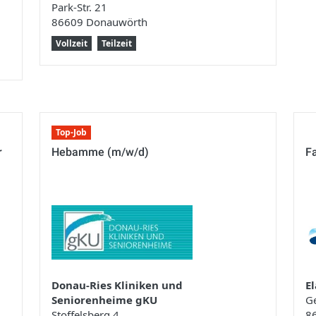
Park-Str. 21
86609 Donauwörth
Vollzeit
Teilzeit
Top-Job
r
Hebamme (m/w/d)
Fa
Donau-Ries Kliniken und
E
Seniorenheime gKU
G
Stoffelsberg 4
8