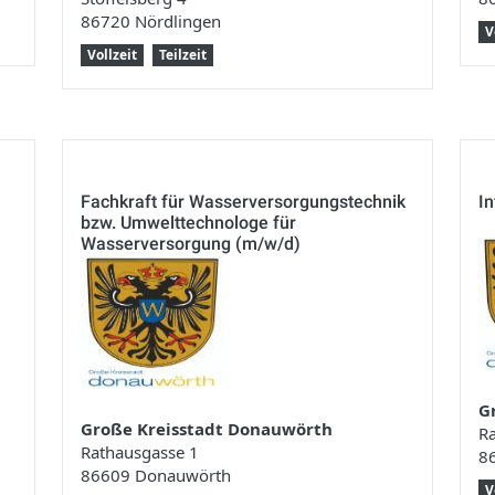
86720 Nördlingen
V
Vollzeit
Teilzeit
Fachkraft für Wasserversorgungstechnik
I
bzw. Umwelttechnologe für
Wasserversorgung (m/w/d)
G
Große Kreisstadt Donauwörth
R
Rathausgasse 1
8
86609 Donauwörth
V