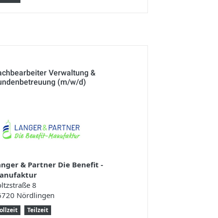
achbearbeiter Verwaltung &
undenbetreuung (m/w/d)
anger & Partner Die Benefit -
anufaktur
ltzstraße 8
6720 Nördlingen
ollzeit
Teilzeit