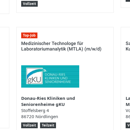
Vollzeit
Top-Job
Medizinischer Technologe für
S
Laboratoriumanalytik (MTLA) (m/w/d)
K
Donau-Ries Kliniken und
L
Seniorenheime gKU
M
Stoffelsberg 4
Vo
86720 Nördlingen
8
Vollzeit
Teilzeit
V