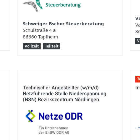
V
Schweiger Bschor Steuerberatung
Va
Schulstraße 4 a
8
86660 Tapfheim
V
Vollzeit
Teilzeit
T
Technischer Angestellter (w/m/d)
I
Netzführende Stelle Niederspannung
(NSN) Bezirkszentrum Nördlingen