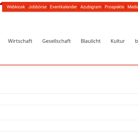
Webkiosk
Jobbörse
Eventkalender
Azubigram
Prospekte
Medi
Header Navigation
Wirtschaft
Gesellschaft
Blaulicht
Kultur
b