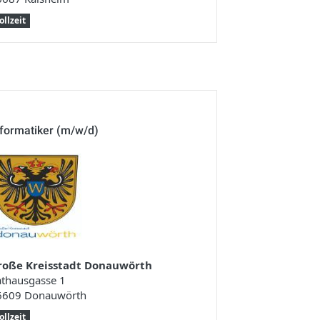
ollzeit
nformatiker (m/w/d)
roße Kreisstadt Donauwörth
athausgasse 1
6609 Donauwörth
ollzeit