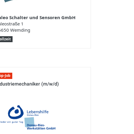
aleo Schalter und Sensoren GmbH
leostraße 1
6650 Wemding
ollzeit
op-Job
ndustriemechaniker (m/w/d)