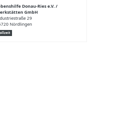
benshilfe Donau-Ries e.V. /
erkstätten GmbH
dustriestraße 29
6720 Nördlingen
ollzeit