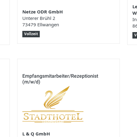
Le
Netze ODR GmbH
W
Unterer Brühl 2
In
73479 Ellwangen
8
Vollzeit
V
Empfangsmitarbeiter/Rezeptionist
(m/w/d)
L & Q GmbH