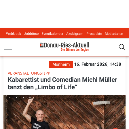
Webkiosk
Jobbörse
Eventkalender
Azubigram
Prospekte
Mediadaten
Main navigation
16. Februar 2026, 14:38
Monheim
VERANSTALTUNGSTIPP
Kabarettist und Comedian Michl Müller
tanzt den „Limbo of Life“