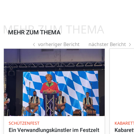
MEHR ZUM THEMA
MEHR ZUM THEMA
vorheriger Bericht
nächster Bericht
SCHÜTZENFEST
KABARET
Ein Verwandlungskünstler im Festzelt
Kabaret