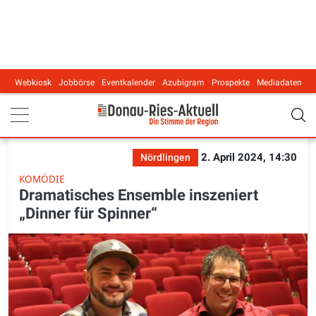
Webkiosk
Jobbörse
Eventkalender
Azubigram
Prospekte
Mediadaten
Main navigation
2. April 2024, 14:30
Nördlingen
KOMÖDIE
Dramatisches Ensemble inszeniert
„Dinner für Spinner“