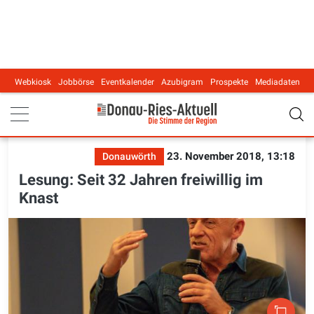
Webkiosk
Jobbörse
Eventkalender
Azubigram
Prospekte
Mediadaten
Main navigation
23. November 2018, 13:18
Donauwörth
Lesung: Seit 32 Jahren freiwillig im
Knast