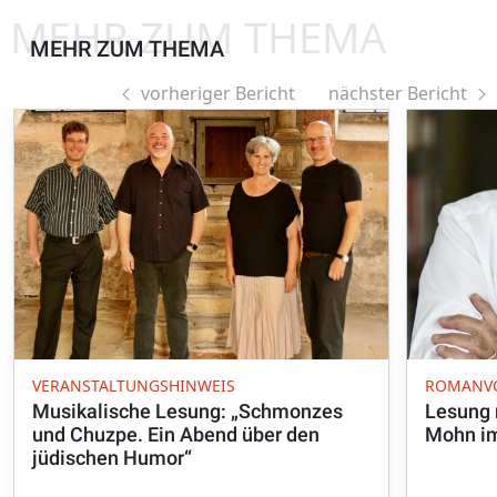
MEHR ZUM THEMA
MEHR ZUM THEMA
vorheriger Bericht
nächster Bericht
VERANSTALTUNGSHINWEIS
ROMANV
Musikalische Lesung: „Schmonzes
Lesung 
und Chuzpe. Ein Abend über den
Mohn i
jüdischen Humor“