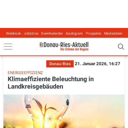
Webkiosk
Jobbörse
Eventkalender
Azubigram
Prospekte
Mediadaten
Main navigation
21. Januar 2026, 16:27
Donau-Ries
ENERGIEEFFIZIENZ
Klimaeffiziente Beleuchtung in
Landkreisgebäuden