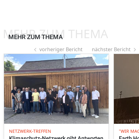
MEHR ZUM THEMA
MEHR ZUM THEMA
vorheriger Bericht
nächster Bericht
NETZWERK-TREFFEN
"WIR MAC
Klimaschutz-Netzwerk gibt Antworten
Earth Ho