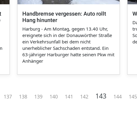
t
Handbremse vergessen: Auto rollt
W
e
Hang hinunter
D
Harburg - Am Montag, gegen 13.40 Uhr,
tr
ereignete sich in der Donauwörther Straße
So
ein Verkehrsunfall bei dem nicht
de
um
unerheblicher Sachschaden entstand. Ein
63-jähriger Harburger hatte seinen Pkw mit
Anhänger
…
Aktuelle Seite
143
revious
Page
Page
Page
Page
Page
Page
Page
Pa
137
138
139
140
141
142
144
145