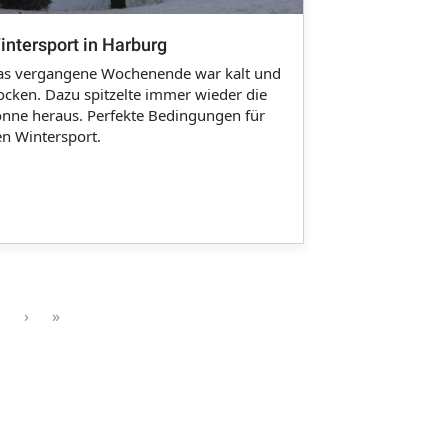
intersport in Harburg
as vergangene Wochenende war kalt und
ocken. Dazu spitzelte immer wieder die
nne heraus. Perfekte Bedingungen für
n Wintersport.
ge
Next ›
Last »
›
»