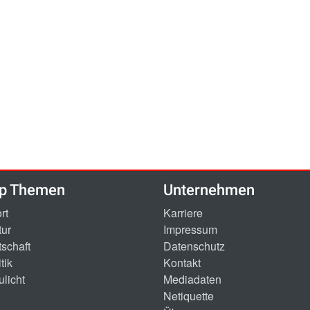
p Themen
Unternehmen
rt
Karriere
tur
Impressum
tschaft
Datenschutz
tik
Kontakt
ulicht
Mediadaten
Netiquette