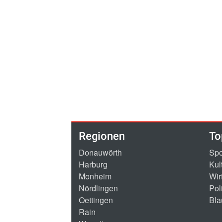
Regionen
To
Donauwörth
Spo
Harburg
Kul
Monheim
Wir
Nördlingen
Poli
Oettingen
Bla
Rain