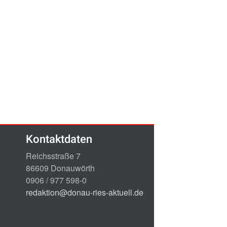
Kontaktdaten
Reichsstraße 7
86609 Donauwörth
0906 / 977 598-0
redaktion@donau-ries-aktuell.de