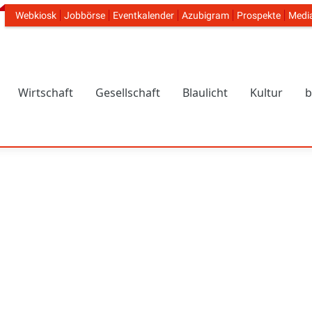
Webkiosk
Jobbörse
Eventkalender
Azubigram
Prospekte
Medi
Header Navigation
Wirtschaft
Gesellschaft
Blaulicht
Kultur
b