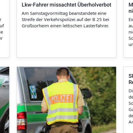
n
Lkw-Fahrer missachtet Überholverbot
M
n
Am Samstagvormittag beanstandete eine
z
Streife der Verkehrspolizei auf der B 25 bei
Ei
uf
Großsorheim einen lettischen Lasterfahrer.
au
ie
ni
er
So
un
S
R
Di
de
So
Ga
d
Ar