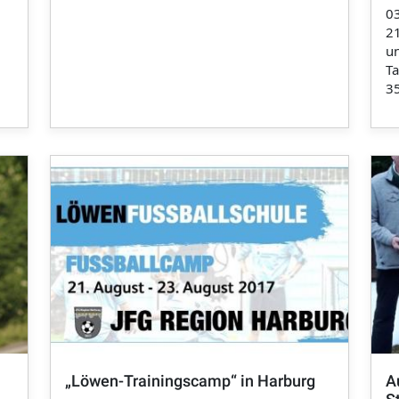
0
21
u
Ta
35
„Löwen-Trainingscamp“ in Harburg
A