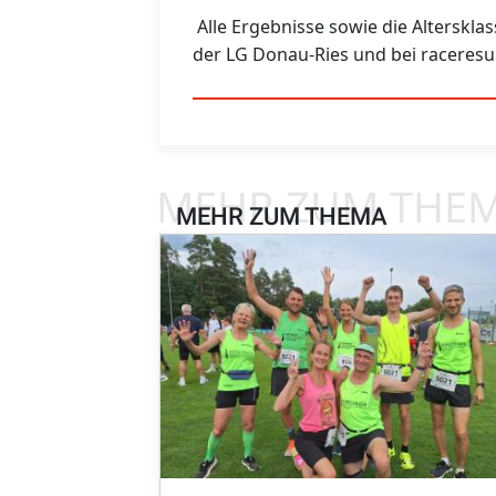
Alle Ergebnisse sowie die Alterskl
der LG Donau-Ries und bei raceresul
MEHR ZUM THE
MEHR ZUM THEMA