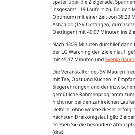
später über die Zielgerade. Spannen
insgesamt 119 Läufern zu. Bei den 
Optimum) mit einer Zeit von 38:23 
Ashaaloo (TSV Oettingen) durchsetzen
Oettingen) mit 40:07 Minuten ins Zie
Nach 43:39 Minuten durchlief dann b
der LG Warching den Zieleinlauf, g
mit 45:17 Minuten und
Svenja Baue
Die Veranstalter des SV Mauren freu
mit Tee, Obst und Kuchen in Empf
Siegerehrungen und der inzwischen
gemütliche Rahmenprogramm zum Ve
nicht nur bei den zahlreichen Läufer
Helfern, ohne welche dieser erfolgr
nächsten Dreikönigslauf gilt: Bleibe
erleben Sie die besondere Atmosphär
(dra)