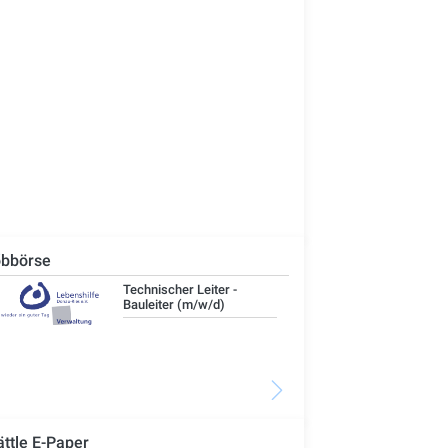
bbörse
Technischer Leiter -
IT-
Bauleiter (m/w/d)
ättle E-Paper