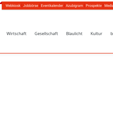
Webkiosk
Jobbörse
Eventkalender
Azubigram
Prospekte
Medi
Header Navigation
Wirtschaft
Gesellschaft
Blaulicht
Kultur
b