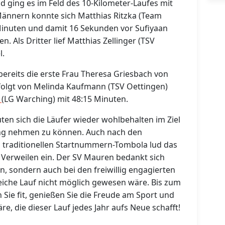
d ging es im Feld des 10-Kilometer-Laufes mit
Männern konnte sich Matthias Ritzka (Team
Minuten und damit 16 Sekunden vor Sufiyaan
. Als Dritter lief Matthias Zellinger (TSV
l.
ereits die erste Frau Theresa Griesbach von
efolgt von Melinda Kaufmann (TSV Oettingen)
r
(LG Warching) mit 48:15 Minuten.
ten sich die Läufer wieder wohlbehalten im Ziel
ang nehmen zu können. Auch nach den
 traditionellen Startnummern-Tombola lud das
rweilen ein. Der SV Mauren bedankt sich
n, sondern auch bei den freiwillig engagierten
eiche Lauf nicht möglich gewesen wäre. Bis zum
n Sie fit, genießen Sie die Freude am Sport und
e, die dieser Lauf jedes Jahr aufs Neue schafft!