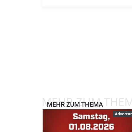
MEHR ZUM THE
MEHR ZUM THEMA
Advertor