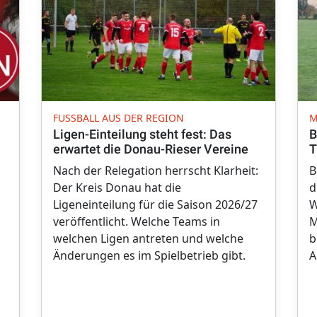
FUSSBALL AUS DER REGION
M
Ligen-Einteilung steht fest: Das
B
erwartet die Donau-Rieser Vereine
T
Nach der Relegation herrscht Klarheit:
B
Der Kreis Donau hat die
d
Ligeneinteilung für die Saison 2026/27
W
veröffentlicht. Welche Teams in
M
welchen Ligen antreten und welche
b
Änderungen es im Spielbetrieb gibt.
A