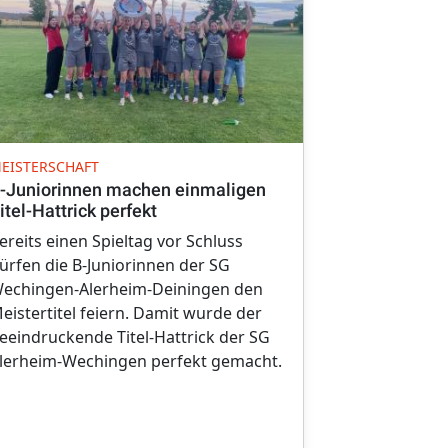
MEISTER
EISTERSCHAFT
Erste Mannsc
-Juniorinnen machen einmaligen
Bezirksober
itel-Hattrick perfekt
Im entscheid
ereits einen Spieltag vor Schluss
Meisterschaf
ürfen die B-Juniorinnen der SG
Wechingen/A
echingen-Alerheim-Deiningen den
Heimspiel-D
eistertitel feiern. Damit wurde der
Maihingen/D
eeindruckende Titel-Hattrick der SG
Frauenmanns
lerheim-Wechingen perfekt gemacht.
verdienten S