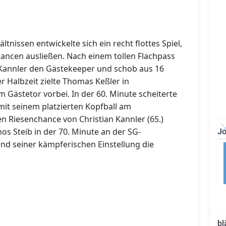
ltnissen entwickelte sich ein recht flottes Spiel,
ancen ausließen. Nach einem tollen Flachpass
 Kannler den Gästekeeper und schob aus 16
er Halbzeit zielte Thomas Keßler in
m Gästetor vorbei. In der 60. Minute scheiterte
mit seinem platzierten Kopfball am
n Riesenchance von Christian Kannler (65.)
os Steib in der 70. Minute an der SG-
Jo
nd seiner kämpferischen Einstellung die
Bauzeichner/Bautechniker
(m/w/d)
bl