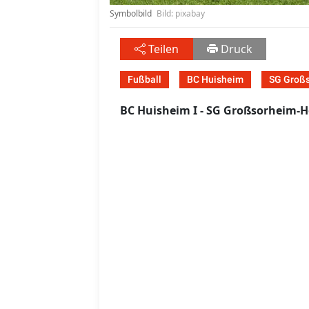
Symbolbild
Bild: pixabay
Teilen
Druck
Fußball
BC Huisheim
SG Groß
BC Huisheim I - SG Großsorheim-Ho