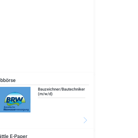
bbörse
Technischer Leiter -
IT-
Bauleiter (m/w/d)
ättle E-Paper