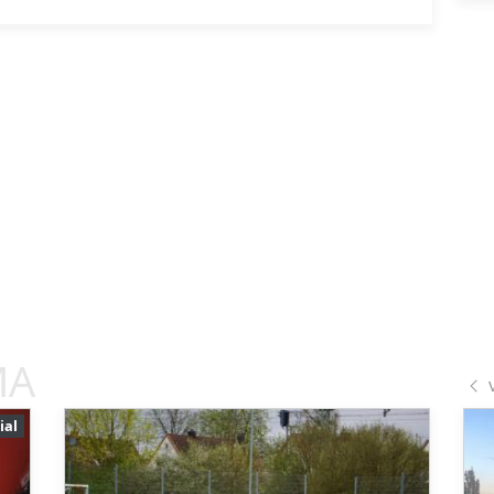
MA
ial