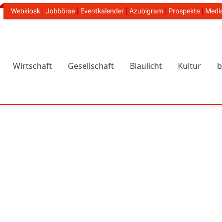
Webkiosk
Jobbörse
Eventkalender
Azubigram
Prospekte
Medi
Header Navigation
Wirtschaft
Gesellschaft
Blaulicht
Kultur
b